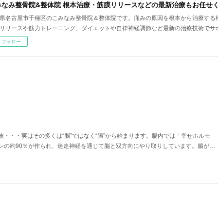
県名古屋市千種区のこみなみ整骨院＆整体院です。痛みの原因を根本から治療する
リリースや筋力トレーニング、ダイエットや自律神経調節など最新の治療技術でサ
フォロー
波・・・実はその多くは“脳”ではなく“腸”から始まります。腸内では「幸せホルモ
ンの約90％が作られ、迷走神経を通じて脳と双方向にやり取りしています。腸が…