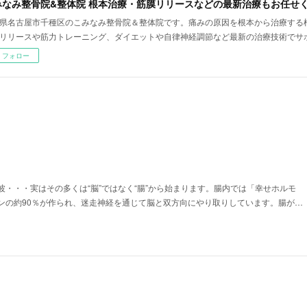
県名古屋市千種区のこみなみ整骨院＆整体院です。痛みの原因を根本から治療する
リリースや筋力トレーニング、ダイエットや自律神経調節など最新の治療技術でサ
フォロー
波・・・実はその多くは“脳”ではなく“腸”から始まります。腸内では「幸せホルモ
ンの約90％が作られ、迷走神経を通じて脳と双方向にやり取りしています。腸が…