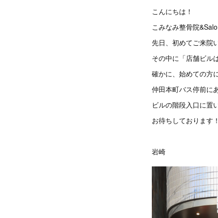
こんにちは！
こみなみ整骨院&Salo
先日、初めてご来院い
その中に「店舗ビル
確かに、始めての方
仲田本町バス停前にあ
ビルの階段入口に置
お待ちしておりま
岩崎