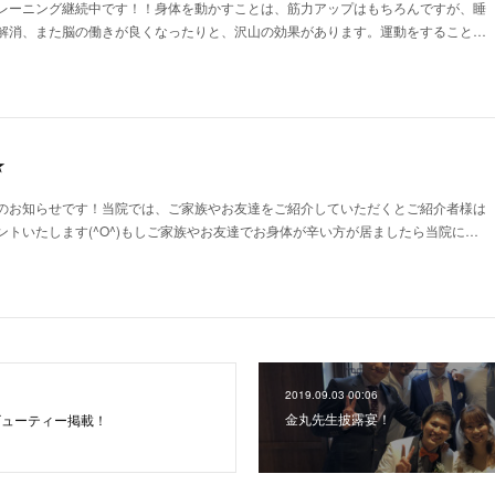
レーニング継続中です！！身体を動かすことは、筋力アップはもちろんですが、睡
解消、また脳の働きが良くなったりと、沢山の効果があります。運動をすること…
★
のお知らせです！当院では、ご家族やお友達をご紹介していただくとご紹介者様は
ントいたします(^O^)もしご家族やお友達でお身体が辛い方が居ましたら当院に…
2019.09.03 00:06
金丸先生披露宴！
ビューティー掲載！